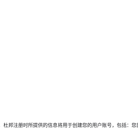
，杜邦注册时所提供的信息将用于创建您的用户账号，包括：您