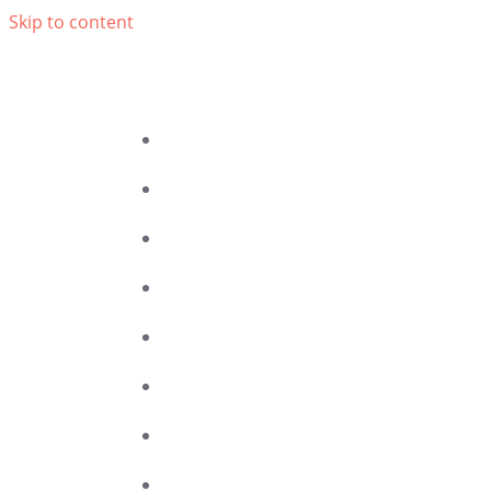
Skip to content